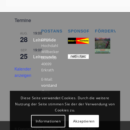
Termine
POSTANSCHRIFT
SPONSOREN
FÖRDERVEREI
19:00
AUG.
28
Leiterrunde
DPSG
Hochdahl
19:00
SEP.
Willbecker
25
Leiterrunde
Busch 69
40699
Kalender
Erkrath
anzeigen
E-Mail:
vorstand
dpsg-
hochdahl.de
Diese Seite verwendet Cookies. Durch die weitere
Nutzung der Seite stimmen Sie der der Verwendung von
Cookies zu.
Informationen
Akzeptieren
© Copyright DPSG Hochdahl - Stamm Franz von Assisi