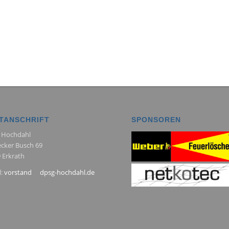
TANSCHRIFT
SPONSOREN
 Hochdahl
ecker Busch 69
 Erkrath
l:
vorstand
dpsg-hochdahl.de