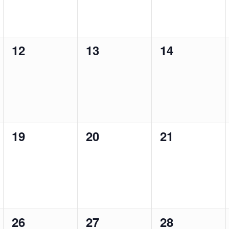
0
0
0
12
13
14
ungen,
Veranstaltungen,
Veranstaltungen,
Veranstaltu
0
0
0
19
20
21
ungen,
Veranstaltungen,
Veranstaltungen,
Veranstaltu
0
0
0
26
27
28