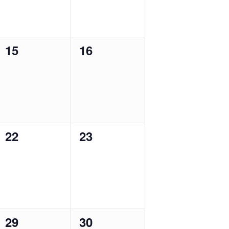
0
0
15
16
ngen,
Veranstaltungen,
Veranstaltungen,
0
0
22
23
ngen,
Veranstaltungen,
Veranstaltungen,
0
0
29
30