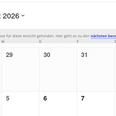
t 2026
se für diese Ansicht gefunden. Hier geht es zu den
nächsten bev
Hinweis
M
MITTWOCH
D
DONNERSTAG
F
FREITAG
0
0
0
29
30
31
ungen,
Veranstaltungen,
Veranstaltungen,
Veranstaltu
0
0
0
5
6
7
ungen,
Veranstaltungen,
Veranstaltungen,
Veranstaltu