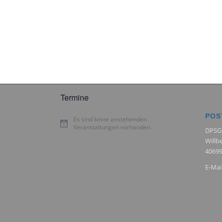
Termine
POS
Es sind keine anstehenden
Hinweis
Veranstaltungen vorhanden.
DPSG
Willb
40699
E-Mai