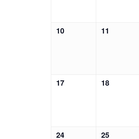
0
0
10
11
Veranstaltungen,
Veranstalt
0
0
17
18
Veranstaltungen,
Veranstalt
0
0
24
25