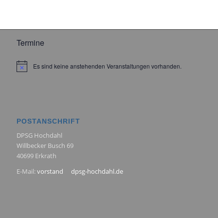
Termine
Es sind keine anstehenden Veranstaltungen vorhanden.
Hinweis
POSTANSCHRIFT
DPSG Hochdahl
Willbecker Busch 69
40699 Erkrath
E-Mail:
vorstand
dpsg-hochdahl.de