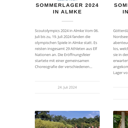
SOMMERLAGER 2024
SOM
IN ALMKE
I
Scoutolympics 2024 in Almke Vom 06.
Götter
Juli bis zu, 19. Juli 2024 fanden die
Nordsees
olympischen Spiele in Almke statt. Es
abenteue
reisten insgesamt 29 Athleten aus Elf
los, wel
Nationen an. Die Eröffnungsfeier
sie in 
startete mit einer gemeinsamen
erwarten
Choreografie der verschiedenen…
angekom
Lager v
24. Juli 2024