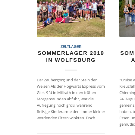
ZELTLAGER
SOMMERLAGER 2019
SOM
IN WOLFSBURG
Der Zaubergorg und der Stein der
"Cruise 
Weisen Als der Hogwarts Express vom
Kreuzfah
Gleis 9 ¾ in Millrath in den frühen
Chiemin
Morgenstunden abfuhr, war die
24. Augu
Aufregung noch groß, während
gemeinsa
fleißige Kinderarme den immer kleiner
haben, b
werdenden Eltern winkten. Doch…
Essen un
gemütli