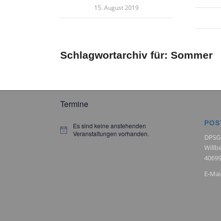
15. August 2019
Schlagwortarchiv für:
Sommer
Termine
POS
Es sind keine anstehenden
Hinweis
Veranstaltungen vorhanden.
DPSG
Willb
40699
E-Mai