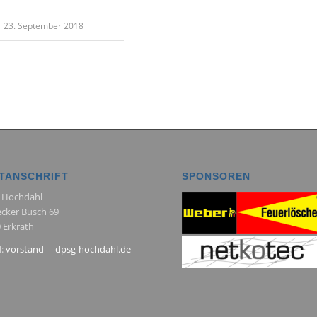
23. September 2018
TANSCHRIFT
SPONSOREN
 Hochdahl
ecker Busch 69
 Erkrath
l:
vorstand
dpsg-hochdahl.de