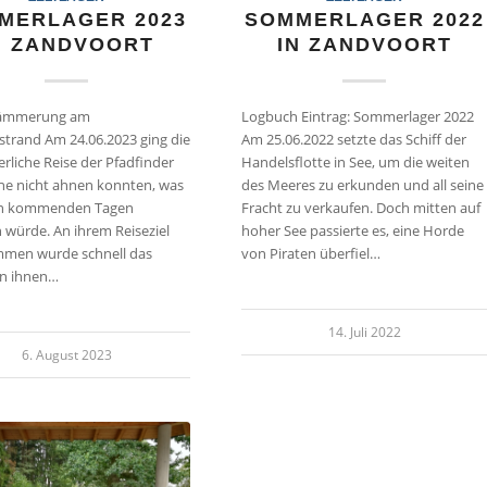
MERLAGER 2023
SOMMERLAGER 2022
N ZANDVOORT
IN ZANDVOORT
dämmerung am
Logbuch Eintrag: Sommerlager 2022
trand Am 24.06.2023 ging die
Am 25.06.2022 setzte das Schiff der
rliche Reise der Pfadfinder
Handelsflotte in See, um die weiten
che nicht ahnen konnten, was
des Meeres zu erkunden und all seine
den kommenden Tagen
Fracht zu verkaufen. Doch mitten auf
 würde. An ihrem Reiseziel
hoher See passierte es, eine Horde
men wurde schnell das
von Piraten überfiel…
on ihnen…
14. Juli 2022
6. August 2023